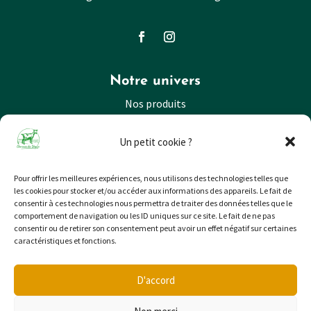
Notre univers
Nos produits
Nos lieux de vente
Un petit cookie ?
Nos valeurs
Nos actualités
Pour offrir les meilleures expériences, nous utilisons des technologies telles que
les cookies pour stocker et/ou accéder aux informations des appareils. Le fait de
consentir à ces technologies nous permettra de traiter des données telles que le
comportement de navigation ou les ID uniques sur ce site. Le fait de ne pas
consentir ou de retirer son consentement peut avoir un effet négatif sur certaines
caractéristiques et fonctions.
Mentions légales
-
Politique de confidentialité
D'accord
Créé avec passion par
Oméga, l'agence web de
Beauvais