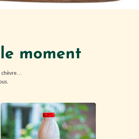
z le moment
de chèvre…
ous.